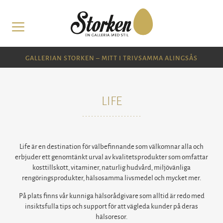
GALLERIAN STORKEN – MITT I TRIVSAMMA ALINGSÅS
LIFE
Life är en destination för välbefinnande som välkomnar alla och
erbjuder ett genomtänkt urval av kvalitetsprodukter som omfattar
kosttillskott, vitaminer, naturlig hudvård, miljövänliga
rengöringsprodukter, hälsosamma livsmedel och mycket mer.
På plats finns vår kunniga hälsorådgivare som alltid är redo med
insiktsfulla tips och support för att vägleda kunder på deras
hälsoresor.