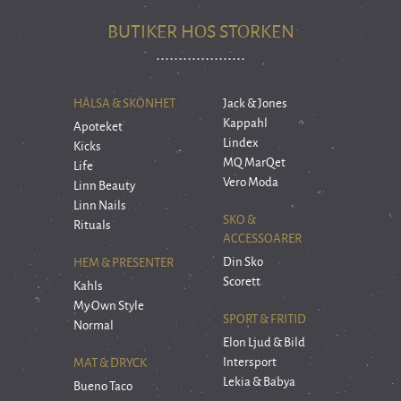
BUTIKER HOS STORKEN
HÄLSA & SKÖNHET
Jack & Jones
Kappahl
Apoteket
Lindex
Kicks
MQ MarQet
Life
Vero Moda
Linn Beauty
Linn Nails
SKO &
Rituals
ACCESSOARER
Din Sko
HEM & PRESENTER
Scorett
Kahls
My Own Style
SPORT & FRITID
Normal
Elon Ljud & Bild
Intersport
MAT & DRYCK
Lekia & Babya
Bueno Taco