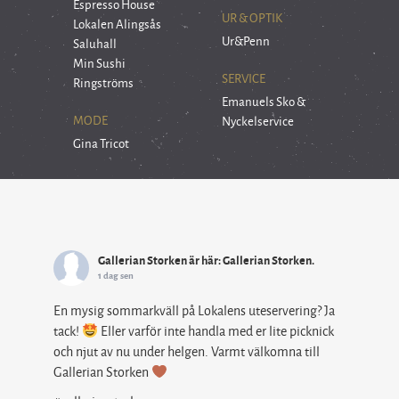
Espresso House
UR & OPTIK
Lokalen Alingsås
Ur&Penn
Saluhall
Min Sushi
SERVICE
Ringströms
Emanuels Sko &
MODE
Nyckelservice
Gina Tricot
Gallerian Storken
är här: Gallerian Storken.
1 dag sen
En mysig sommarkväll på Lokalens uteservering? Ja
tack!
Eller varför inte handla med er lite picknick
och njut av nu under helgen. Varmt välkomna till
Gallerian Storken