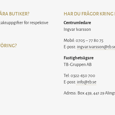
ÅRA BUTIKER?
HAR DU FRÅGOR KRING
taktuppgifter för respektive
Centrumledare
Ingvar Ivarsson
Mobil: 0705 – 77 80 75
FÖRING?
E-post:
ingvar.ivarsson@tb.s
Fastighetsägare
TB-Gruppen AB
Tel: 0322-650 700
E-post:
info@tb.se
Adress: Box 439, 441 29 Aling