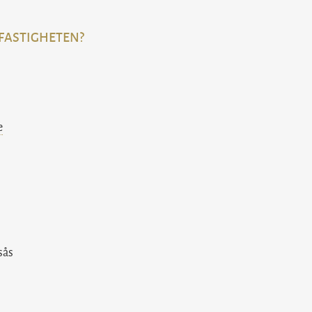
 FASTIGHETEN?
e
sås