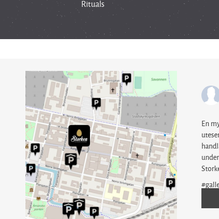
Rituals
En my
uteser
handl
under
Stor
#gall
·
De