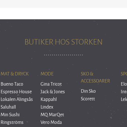
BUTIKER HOS STORKEN
MAT & DRYCK
MODE
SKO &
SP
ACCESSOARER
Bueno Taco
Gina Tricot
Elo
Din Sko
Espresso House
Jack & Jones
Int
Scorett
Lokalen Alingsås
Kappahl
Le
Saluhall
Lindex
Min Sushi
MQ MarQet
Ringströms
Vero Moda