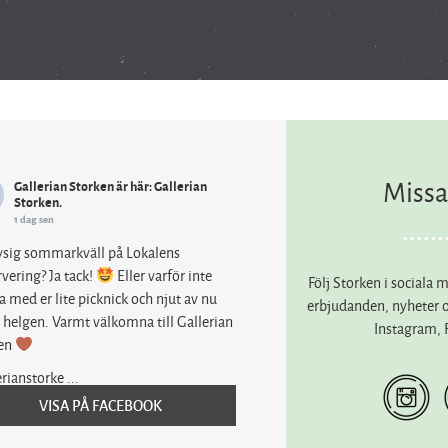
Missa
Gallerian Storken
är här: Gallerian
Storken.
1 dag sen
sig sommarkväll på Lokalens
vering? Ja tack!
Eller varför inte
Följ Storken i sociala m
a med er lite picknick och njut av nu
erbjudanden, nyheter oc
 helgen. Varmt välkomna till Gallerian
Instagram,
ken
erianstorke
...
VISA PÅ FACEBOOK
la