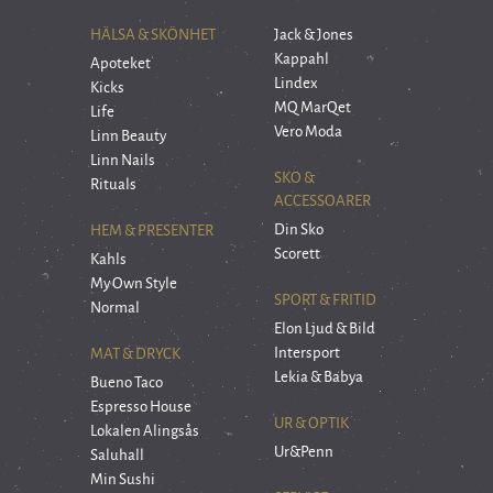
HÄLSA & SKÖNHET
Jack & Jones
Kappahl
Apoteket
Lindex
Kicks
MQ MarQet
Life
Vero Moda
Linn Beauty
Linn Nails
SKO &
Rituals
ACCESSOARER
Din Sko
HEM & PRESENTER
Scorett
Kahls
My Own Style
SPORT & FRITID
Normal
Elon Ljud & Bild
Intersport
MAT & DRYCK
Lekia & Babya
Bueno Taco
Espresso House
UR & OPTIK
Lokalen Alingsås
Ur&Penn
Saluhall
Min Sushi