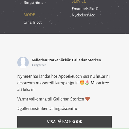
SERVICE
Ringströms
Emanuels Sko &
MODE
Nyckelservice
Gina Tricot
Gallerian Storken
är här: Gallerian Storken.
4 dagar sen
Nyheter har landat hos Apoteket och just nu hittar ni
dessutom massor till kampanjpris!
Missa inte
att kika in.
Varmt välkomna till Gallerian Storken
#gallerianstorken #alingsåscentru
...
VISA PÅ FACEBOOK