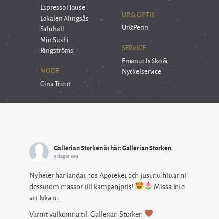
Espresso House
UR & OPTIK
Lokalen Alingsås
Ur&Penn
Saluhall
Min Sushi
SERVICE
Ringströms
Emanuels Sko &
MODE
Nyckelservice
Gina Tricot
Gallerian Storken
är här: Gallerian Storken.
3 dagar sen
Nyheter har landat hos Apoteket och just nu hittar ni
dessutom massor till kampanjpris!
Missa inte
att kika in.
Varmt välkomna till Gallerian Storken