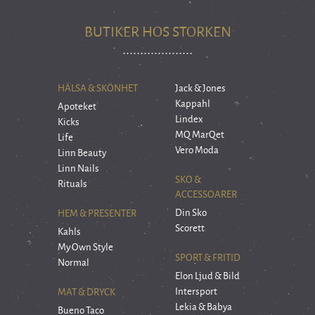
BUTIKER HOS STORKEN
HÄLSA & SKÖNHET
Jack & Jones
Kappahl
Apoteket
Lindex
Kicks
MQ MarQet
Life
Vero Moda
Linn Beauty
Linn Nails
SKO &
Rituals
ACCESSOARER
Din Sko
HEM & PRESENTER
Scorett
Kahls
My Own Style
SPORT & FRITID
Normal
Elon Ljud & Bild
Intersport
MAT & DRYCK
Lekia & Babya
Bueno Taco